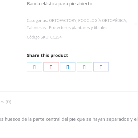
Banda elástica para pie abierto
Categorías:
ORTOFACTORY
,
PODOLOGÍA ORTOPÉDICA
,
Taloneras - Protectores plantares y tibiales
Código SKU:
CC254
Share this product
Share
Share
Share
Share
Share
on
on
on
on
on
Twitter
Pinterest
LinkedIn
WhatsApp
Facebook
es (0)
los huesos de la parte central del pie que se hayan separados y el