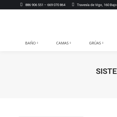
886 906 551 – 669 070 864
Travesía de Vigo, 160 Bajo
BAÑO
CAMAS
GRÚAS
SIST