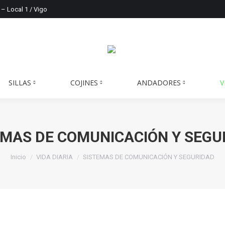
 – Local 1 / Vigo
SILLAS
COJINES
ANDADORES
V
EMAS DE COMUNICACIÓN Y SEGU
Estás aquí:
Inicio
VIDA DIARIA
SISTEMAS DE COMUNICACIÓN Y SEGURIDAD