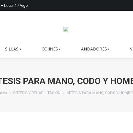
 – Local 1 / Vigo
SILLAS
COJINES
ANDADORES
V
TESIS PARA MANO, CODO Y HOM
stás aquí:
nicio
ÓRTESIS Y REHABILITACIÓN
ÓRTESIS PARA MANO, CODO Y HOMB