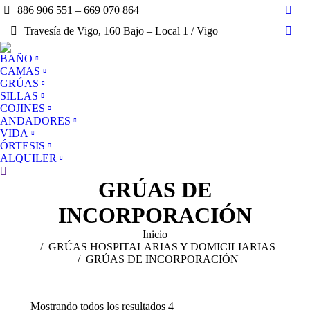
886 906 551 – 669 070 864
Face
Travesía de Vigo, 160 Bajo – Local 1 / Vigo
page
Mail
open
page
BAÑO
in
open
CAMAS
new
in
GRÚAS
win
SILLAS
new
COJINES
win
ANDADORES
VIDA
ÓRTESIS
ALQUILER
Buscar:
GRÚAS DE
INCORPORACIÓN
Estás aquí:
Inicio
GRÚAS HOSPITALARIAS Y DOMICILIARIAS
GRÚAS DE INCORPORACIÓN
Mostrando todos los resultados 4